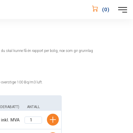
Öppna
(
0
)
navigering
t du skal kunne få én rapport per bolig, noe som gir grunnlag
ke overstige 100 Bq/m3 luft.
GDERABATT)
ANTALL
LÄGG TILL I KUNDVAGN
 inkl. MVA
LÄGG TILL I KUNDKORG