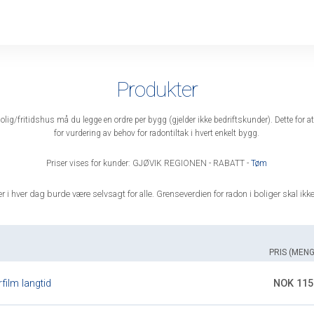
Produkter
g/fritidshus må du legge en ordre per bygg (gjelder ikke bedriftskunder). Dette for a
for vurdering av behov for radontiltak i hvert enkelt bygg.
Priser vises for kunder: GJØVIK REGIONEN - RABATT -
Tøm
ter i hver dag burde være selvsagt for alle. Grenseverdien for radon i boliger skal ik
PRIS (MEN
film langtid
NOK 115